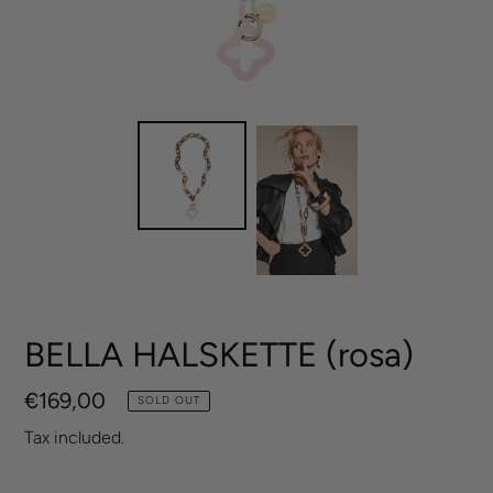
BELLA HALSKETTE (rosa)
Regular
€169,00
SOLD OUT
price
Tax included.