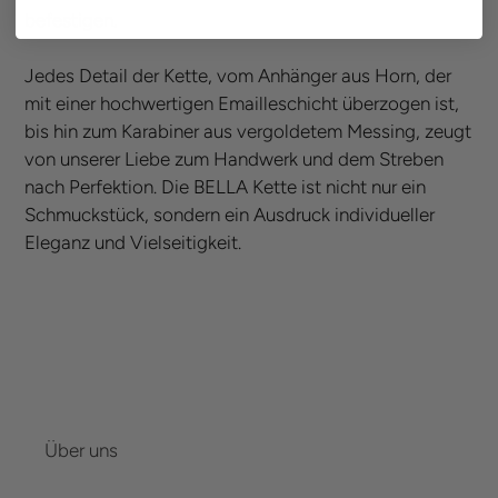
befestigen.
Jedes Detail der Kette, vom Anhänger aus Horn, der
mit einer hochwertigen Emailleschicht überzogen ist,
bis hin zum Karabiner aus vergoldetem Messing, zeugt
von unserer Liebe zum Handwerk und dem Streben
nach Perfektion. Die BELLA Kette ist nicht nur ein
Schmuckstück, sondern ein Ausdruck individueller
Eleganz und Vielseitigkeit.
Über uns