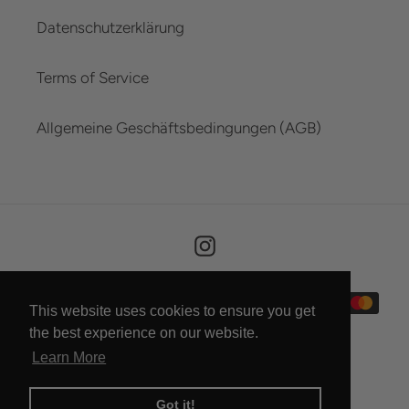
Datenschutzerklärung
Terms of Service
Allgemeine Geschäftsbedingungen (AGB)
Instagram
Payment
This website uses cookies to ensure you get
methods
the best experience on our website.
Learn More
Got it!
© 2026,
HORN FACTORY
Powered by Shopify