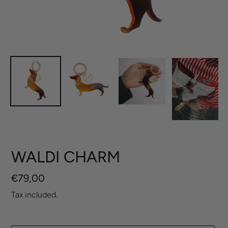
WALDI CHARM
Regular
€79,00
price
Tax included.