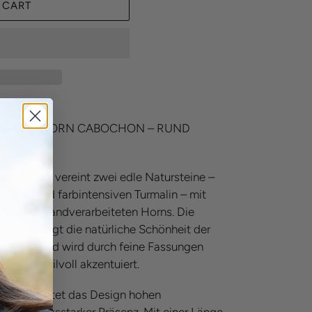
 CART
MALIN I HORN CABOCHON – RUND
OLD
rschmuck vereint zwei edle Natursteine –
tein und farbintensiven Turmalin – mit
mutung handverarbeiteten Horns. Die
Form bringt die natürliche Schönheit der
Geltung und wird durch feine Fassungen
sgold stilvoll akzentuiert.
er Clip, bietet das Design hohen