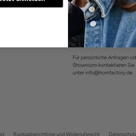
Tragekomfort bei gleichzeiti
von ca. 6 cm setzen diese 
und eignen sich ideal für b
selbstbewussten, stilvollen A
Jedes Paar wird individuell 
echtes Unikat. Die Ausliefe
Für persönliche Anfragen od
Showroom kontaktieren Sie 
unter info@hornfactory.de.
nd
Rückgaberichtlinie und Widerrufsrecht
Datenschutz