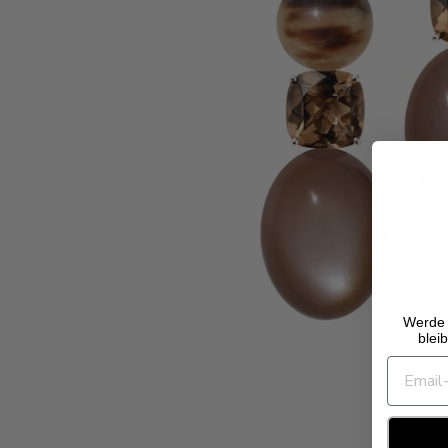
Werde 
blei