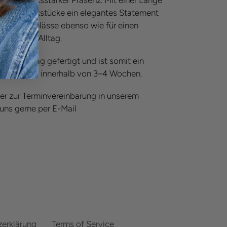
g ausdrucksstarker Präsenz. Mit einer Länge
Ohrschmuckstücke ein elegantes Statement
esondere Anlässe ebenso wie für einen
uftritt im Alltag.
nach Auftrag gefertigt und ist somit ein
rung erfolgt innerhalb von 3–4 Wochen.
er zur Terminvereinbarung in unserem
uns gerne per E-Mail
erklärung
Terms of Service