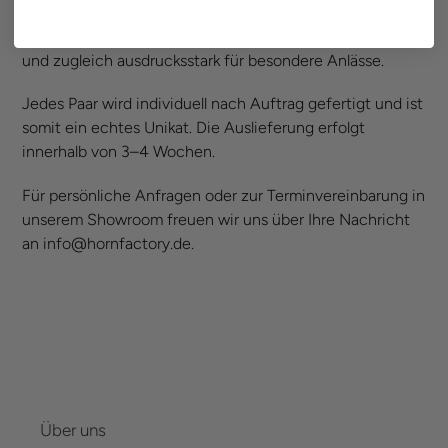
Passform. Mit einer Länge von ca. 4,5 cm setzen sie
einen eleganten Akzent – dezent genug für den Alltag
und zugleich ausdrucksstark für besondere Anlässe.
Jedes Paar wird individuell nach Auftrag gefertigt und ist
somit ein echtes Unikat. Die Auslieferung erfolgt
innerhalb von 3–4 Wochen.
Für persönliche Anfragen oder zur Terminvereinbarung in
unserem Showroom freuen wir uns über Ihre Nachricht
an info@hornfactory.de.
Über uns