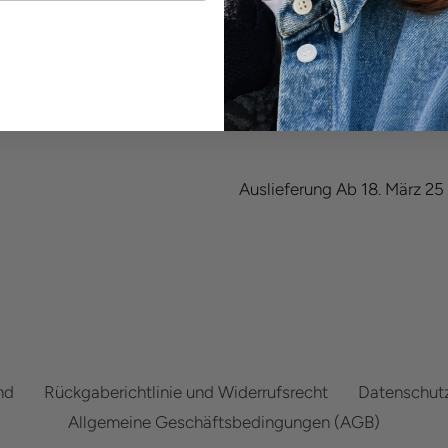
Mit der MARITIME LOVE Ket
Korallentöne vereint.
Länge: 99cm
Auslieferung Ab 18. März 25
nd
Rückgaberichtlinie und Widerrufsrecht
Datenschutz
Allgemeine Geschäftsbedingungen (AGB)