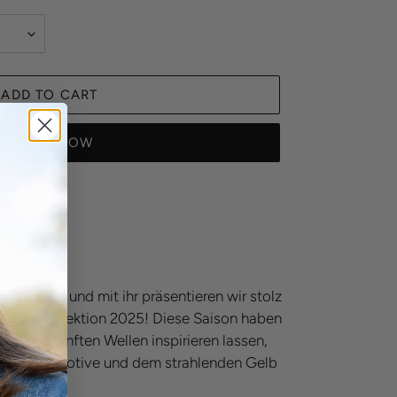
ADD TO CART
BUY IT NOW
or der Tür und mit ihr präsentieren wir stolz
mmer Kollektion 2025! Diese Saison haben
nd den sanften Wellen inspirieren lassen,
er Citrus Motive und dem strahlenden Gelb