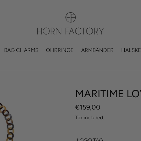
BAG CHARMS
OHRRINGE
ARMBÄNDER
HALSKE
MARITIME LO
Regular
€159,00
price
Tax included.
LOGO TAG