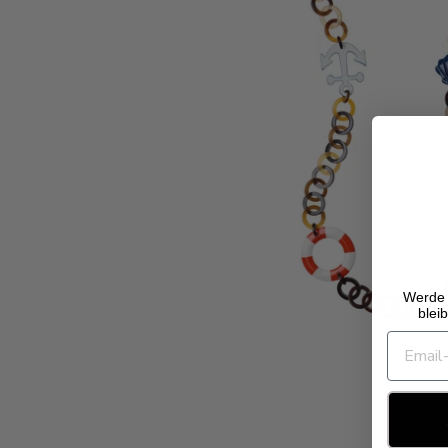
Werde 
blei