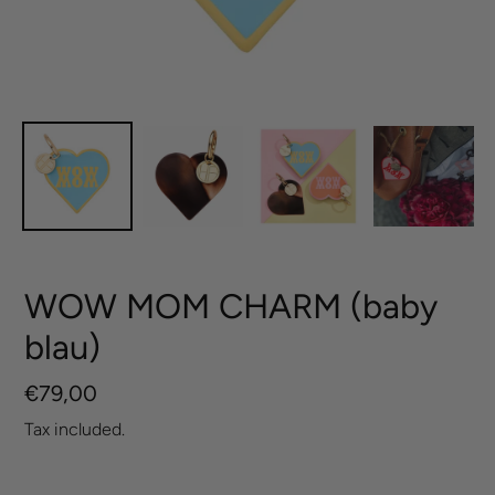
WOW MOM CHARM (baby
blau)
Regular
€79,00
price
Tax included.